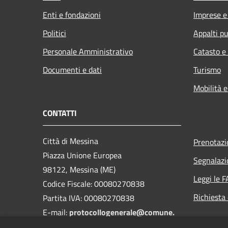
Enti e fondazioni
Imprese 
Politici
Appalti pu
Personale Amministrativo
Catasto e
Documenti e dati
Turismo
Mobilità e
CONTATTI
Città di Messina
Prenotaz
Piazza Unione Europea
Segnalazi
98122, Messina (ME)
Leggi le 
Codice Fiscale: 00080270838
Richiesta 
Partita IVA: 00080270838
E-mail:
protocollogenerale@comune.
messina.it