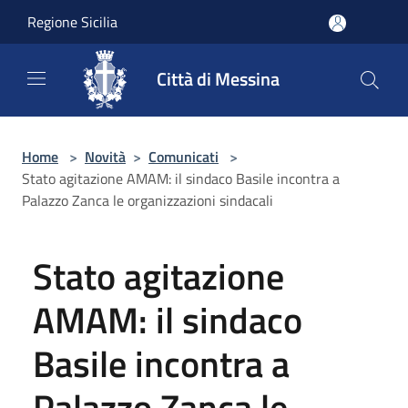
Salta al contenuto principale
Regione Sicilia
Città di Messina
Home
>
Novità
>
Comunicati
>
Stato agitazione AMAM: il sindaco Basile incontra a
Palazzo Zanca le organizzazioni sindacali
Stato agitazione
AMAM: il sindaco
Basile incontra a
Palazzo Zanca le