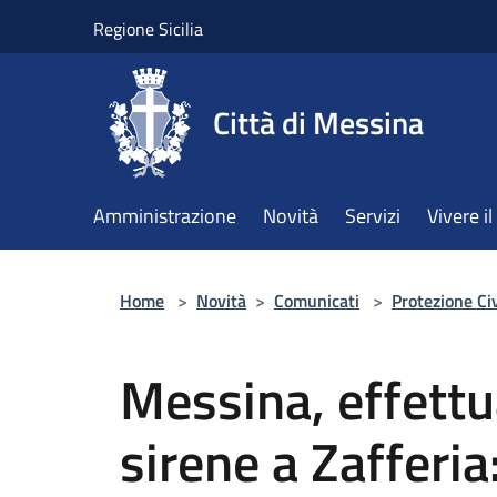
Salta al contenuto principale
Regione Sicilia
Città di Messina
Amministrazione
Novità
Servizi
Vivere 
Home
>
Novità
>
Comunicati
>
Protezione Civ
Messina, effettua
sirene a Zafferia: