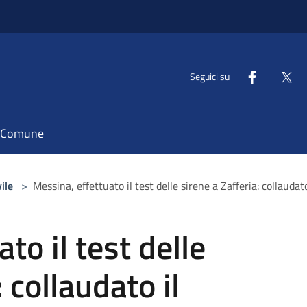
Seguici su
il Comune
ile
>
Messina, effettuato il test delle sirene a Zafferia: collaudato
to il test delle
 collaudato il