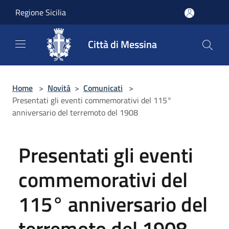
Salta al contenuto principale
Regione Sicilia
Città di Messina
Home
>
Novità
>
Comunicati
>
Presentati gli eventi commemorativi del 115°
anniversario del terremoto del 1908
Presentati gli eventi
commemorativi del
115° anniversario del
terremoto del 1908