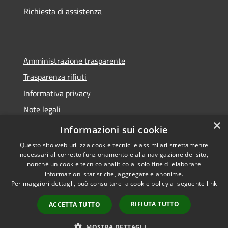
Richiesta di assistenza
Amministrazione trasparente
Trasparenza rifiuti
Informativa privacy
Note legali
×
Dichiarazione di accessibilità
Informazioni sui cookie
Questo sito web utilizza cookie tecnici e assimilati strettamente
necessari al corretto funzionamento e alla navigazione del sito,
nonché un cookie tecnico analitico al solo fine di elaborare
informazioni statistiche, aggregate e anonime.
RSS
Copyright © 2026 • Città di
Per maggiori dettagli, può consultare la cookie policy al seguente
link
Accessibilità
Messina • Powered by
Privacy
Municipium
Accesso
•
RIFIUTA TUTTO
ACCETTA TUTTO
Cookie
redazione
Mappa del sito
MOSTRA DETTAGLI