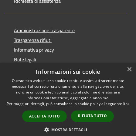
Richiesta di assistenza
Amministrazione trasparente
Trasparenza rifiuti
Informativa privacy
Note legali
×
Dichiarazione di accessibilità
Informazioni sui cookie
Questo sito web utilizza cookie tecnici e assimilati strettamente
necessari al corretto funzionamento e alla navigazione del sito,
nonché un cookie tecnico analitico al solo fine di elaborare
informazioni statistiche, aggregate e anonime.
RSS
Copyright © 2026 • Città di
Per maggiori dettagli, può consultare la cookie policy al seguente
link
Accessibilità
Messina • Powered by
Privacy
Municipium
Accesso
•
RIFIUTA TUTTO
ACCETTA TUTTO
Cookie
redazione
Mappa del sito
MOSTRA DETTAGLI