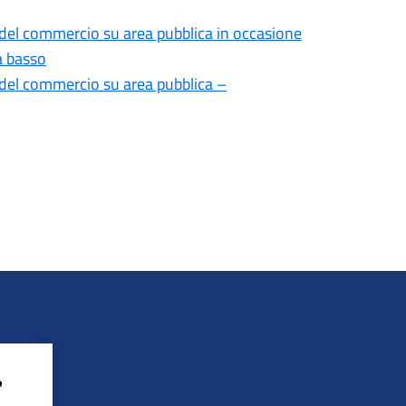
o del commercio su area pubblica in occasione
a basso
o del commercio su area pubblica –
?