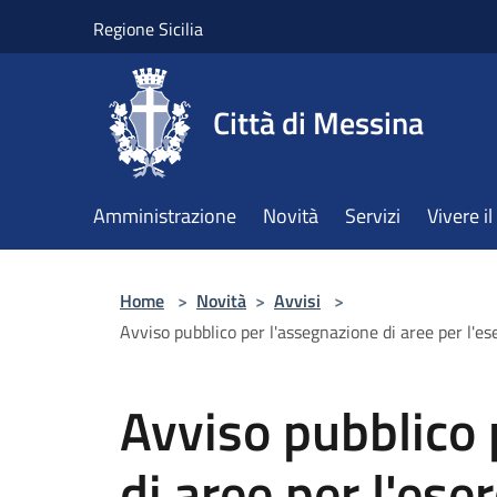
Salta al contenuto principale
Regione Sicilia
Città di Messina
Amministrazione
Novità
Servizi
Vivere 
Home
>
Novità
>
Avvisi
>
Avviso pubblico per l'assegnazione di aree per l'es
Avviso pubblico 
di aree per l'ese