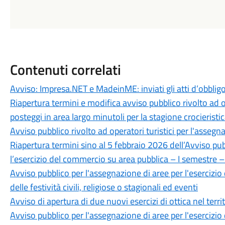
Contenuti correlati
Avviso: Impresa.NET e MadeinME: inviati gli atti d’obbligo 
Riapertura termini e modifica avviso pubblico rivolto ad op
posteggi in area largo minutoli per la stagione crocierist
Avviso pubblico rivolto ad operatori turistici per l'assegn
Riapertura termini sino al 5 febbraio 2026 dell’Avviso pub
l’esercizio del commercio su area pubblica – I semestre –
Avviso pubblico per l'assegnazione di aree per l'esercizi
delle festività civili, religiose o stagionali ed eventi
Avviso di apertura di due nuovi esercizi di ottica nel ter
Avviso pubblico per l'assegnazione di aree per l'esercizi