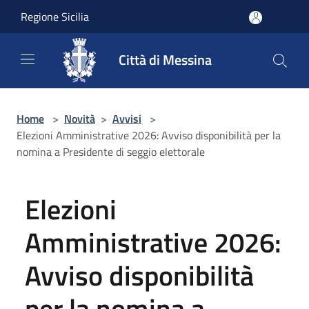
Salta al contenuto principale
Regione Sicilia
Città di Messina
Home
>
Novità
>
Avvisi
>
Elezioni Amministrative 2026: Avviso disponibilità per la
nomina a Presidente di seggio elettorale
Elezioni
Amministrative 2026:
Avviso disponibilità
per la nomina a