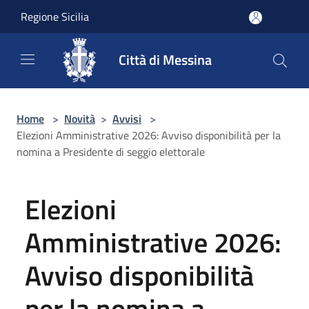
Salta al contenuto principale
Regione Sicilia
Città di Messina
Home
>
Novità
>
Avvisi
>
Elezioni Amministrative 2026: Avviso disponibilità per la
nomina a Presidente di seggio elettorale
Elezioni
Amministrative 2026:
Avviso disponibilità
per la nomina a