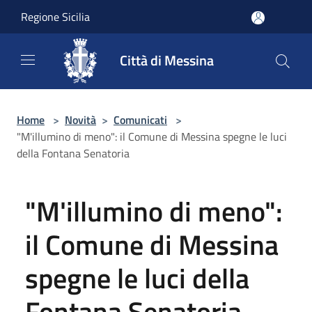
Salta al contenuto principale
Regione Sicilia
Città di Messina
Home
>
Novità
>
Comunicati
>
"M'illumino di meno": il Comune di Messina spegne le luci
della Fontana Senatoria
"M'illumino di meno":
il Comune di Messina
spegne le luci della
Fontana Senatoria