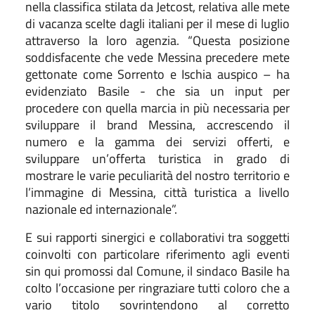
nella classifica stilata da Jetcost, relativa alle mete
di vacanza scelte dagli italiani per il mese di luglio
attraverso la loro agenzia
. “Questa
posizione
soddisfacente che vede Messina precedere mete
gettonate come Sorrento e Ischia auspico –
ha
evidenziato Basile - che
sia un input per
procedere con quella marcia in più necessaria per
sviluppare il brand Messina, accrescendo il
numero e la gamma dei servizi offerti, e
sviluppare un’offerta turistica in grado di
mostrare le varie peculiarità del nostro territorio e
l’immagine di Messina, città turistica a livello
nazionale ed internazionale”.
E
sui
rapporti sinergici e collabora
tivi
tra soggetti
coinvolti con particolare riferimento agli eventi
sin qui promossi dal Comune,
il sindaco Basile ha
colto l’occasione per ringraziare
tutti coloro che a
vario titolo sovrintendono al corretto