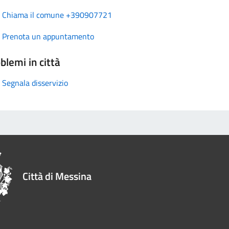
Chiama il comune +390907721
Prenota un appuntamento
blemi in città
Segnala disservizio
Città di Messina