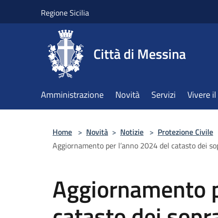
Salta al contenuto principale
Regione Sicilia
Città di Messina
Amministrazione
Novità
Servizi
Vivere 
Home
>
Novità
>
Notizie
>
Protezione Civile
Aggiornamento per l’anno 2024 del catasto dei sopr
Aggiornamento p
catasto dei sopra