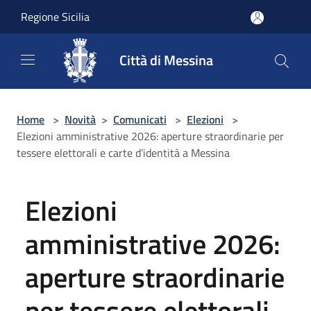
Salta al contenuto principale
Regione Sicilia
Città di Messina
Home
>
Novità
>
Comunicati
>
Elezioni
>
Elezioni amministrative 2026: aperture straordinarie per
tessere elettorali e carte d’identità a Messina
Elezioni
amministrative 2026:
aperture straordinarie
per tessere elettorali