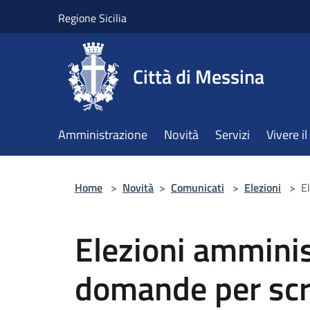
Salta al contenuto principale
Regione Sicilia
Città di Messina
Amministrazione
Novità
Servizi
Vivere 
Home
>
Novità
>
Comunicati
>
Elezioni
>
E
Elezioni amminis
domande per scru