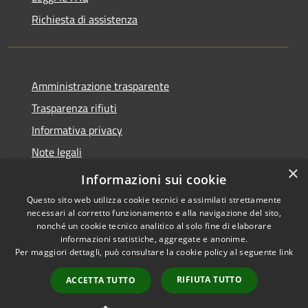
Richiesta di assistenza
Amministrazione trasparente
Trasparenza rifiuti
Informativa privacy
Note legali
×
Dichiarazione di accessibilità
Informazioni sui cookie
Questo sito web utilizza cookie tecnici e assimilati strettamente
necessari al corretto funzionamento e alla navigazione del sito,
nonché un cookie tecnico analitico al solo fine di elaborare
informazioni statistiche, aggregate e anonime.
RSS
Copyright © 2026 • Città di
Per maggiori dettagli, può consultare la cookie policy al seguente
link
Accessibilità
Messina • Powered by
Privacy
Municipium
Accesso
•
RIFIUTA TUTTO
ACCETTA TUTTO
Cookie
redazione