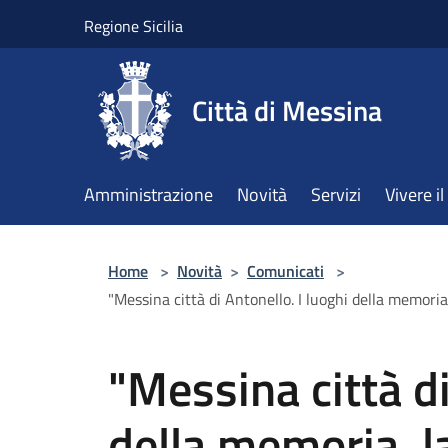
Salta al contenuto principale
Regione Sicilia
Città di Messina
Amministrazione
Novità
Servizi
Vivere 
Home
>
Novità
>
Comunicati
>
"Messina città di Antonello. I luoghi della memori
"Messina città di
della memoria, la