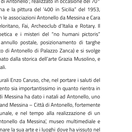
 di Antonello”, realizzato in occasione del 70°
 e la pittura del ‘400 in Sicilia” del 1953,
 le associazioni Antonello da Messina e Cara
loritano, Fai, Archeoclub d’Italia e Rotary. Il
etica e i misteri del “no humani pictoris”
 annullo postale, posizionamento di targhe
usto di Antonello di Palazzo Zanca) e si svolge
to dalla storica dell’arte Grazia Musolino, e
li.
turali Enzo Caruso, che, nel portare i saluti del
nto sia importantissimo in quanto rientra in
 di Messina ha dato i natali ad Antonello, uno
 brand Messina – Città di Antonello, fortemente
unale, e nel tempo alla realizzazione di un
Antonello da Messina’, museo multimediale e
inare la sua arte e i luoghi dove ha vissuto nel