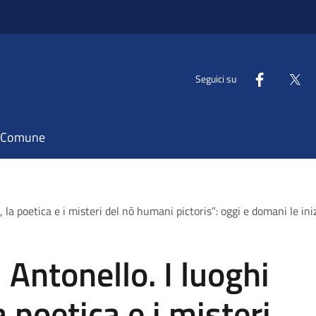
Seguici su
il Comune
a, la poetica e i misteri del nō humani pictoris”: oggi e domani le 
 Antonello. I luoghi
 poetica e i misteri