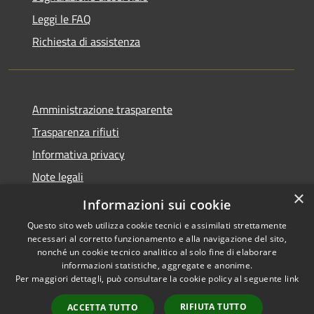
Leggi le FAQ
Richiesta di assistenza
Amministrazione trasparente
Trasparenza rifiuti
Informativa privacy
Note legali
×
Dichiarazione di accessibilità
Informazioni sui cookie
Questo sito web utilizza cookie tecnici e assimilati strettamente
necessari al corretto funzionamento e alla navigazione del sito,
nonché un cookie tecnico analitico al solo fine di elaborare
informazioni statistiche, aggregate e anonime.
RSS
Copyright © 2026 • Città di
Per maggiori dettagli, può consultare la cookie policy al seguente
link
Accessibilità
Messina • Powered by
Privacy
Municipium
Accesso
•
RIFIUTA TUTTO
ACCETTA TUTTO