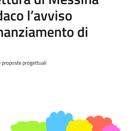
daco l’avviso
finanziamento di
i
e proposte progettuali