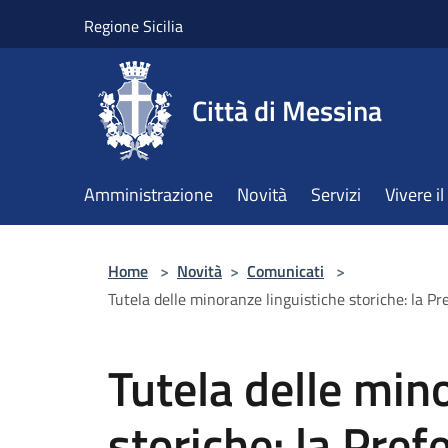
Salta al contenuto principale
Regione Sicilia
Città di Messina
Amministrazione
Novità
Servizi
Vivere 
Home
>
Novità
>
Comunicati
>
Tutela delle minoranze linguistiche storiche: la Pr
Tutela delle min
storiche: la Pref