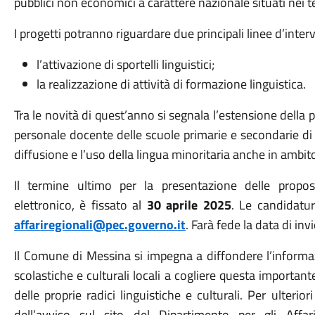
pubblici non economici a carattere nazionale situati nei ter
I progetti potranno riguardare due principali linee d’inter
l’attivazione di sportelli linguistici;
la realizzazione di attività di formazione linguistica.
Tra le novità di quest’anno si segnala l’estensione della pl
personale docente delle scuole primarie e secondarie di 
diffusione e l’uso della lingua minoritaria anche in ambit
Il termine ultimo per la presentazione delle propos
elettronico, è fissato al
30 aprile 2025
.
Le candidatur
affariregionali@pec.governo.it
. Farà fede la data di invi
Il Comune di Messina si impegna a diffondere l’informazio
scolastiche e culturali locali a cogliere questa important
delle proprie radici linguistiche e culturali.
Per ulterior
dell’avviso sul sito del Dipartimento per gli Aff