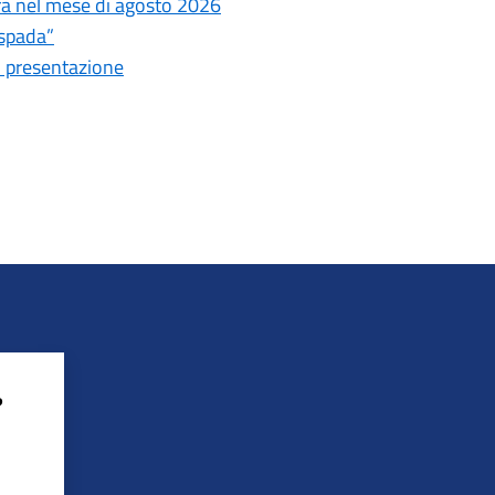
tura nel mese di agosto 2026
espada”
i presentazione
?