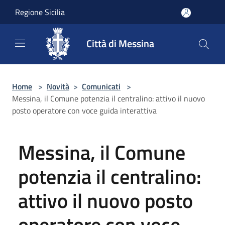
Salta al contenuto principale
Regione Sicilia
Città di Messina
Home
>
Novità
>
Comunicati
>
Messina, il Comune potenzia il centralino: attivo il nuovo
posto operatore con voce guida interattiva
Messina, il Comune
potenzia il centralino:
attivo il nuovo posto
operatore con voce