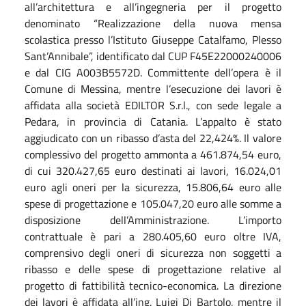
all’architettura e all’ingegneria per il progetto
denominato “Realizzazione della nuova mensa
scolastica presso l’Istituto Giuseppe Catalfamo, Plesso
Sant’Annibale”, identificato dal CUP F45E22000240006
e dal CIG A003B5572D. Committente dell’opera è il
Comune di Messina, mentre l’esecuzione dei lavori è
affidata alla società EDILTOR S.r.l., con sede legale a
Pedara, in provincia di Catania. L’appalto è stato
aggiudicato con un ribasso d’asta del 22,424%. Il valore
complessivo del progetto ammonta a 461.874,54 euro,
di cui 320.427,65 euro destinati ai lavori, 16.024,01
euro agli oneri per la sicurezza, 15.806,64 euro alle
spese di progettazione e 105.047,20 euro alle somme a
disposizione dell’Amministrazione.
L’importo
contrattuale è pari a 280.405,60 euro oltre IVA,
comprensivo degli oneri di sicurezza non soggetti a
ribasso e delle spese di progettazione relative al
progetto di fattibilità tecnico-economica.
La direzione
dei lavori è affidata all’ing. Luigi Di Bartolo, mentre il