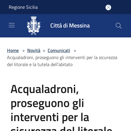
Salta al contenuto principale
Regione Sicilia
Città di Messina
Home
>
Novità
>
Comunicati
>
Acqualadroni, proseguono gli interventi per la sicurezza
del litorale e la tutela dell’abitato
Acqualadroni,
proseguono gli
interventi per la
sicurezza del litorale