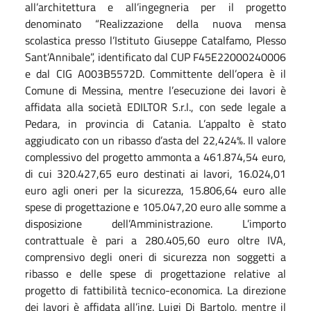
all’architettura e all’ingegneria per il progetto
denominato “Realizzazione della nuova mensa
scolastica presso l’Istituto Giuseppe Catalfamo, Plesso
Sant’Annibale”, identificato dal CUP F45E22000240006
e dal CIG A003B5572D. Committente dell’opera è il
Comune di Messina, mentre l’esecuzione dei lavori è
affidata alla società EDILTOR S.r.l., con sede legale a
Pedara, in provincia di Catania. L’appalto è stato
aggiudicato con un ribasso d’asta del 22,424%. Il valore
complessivo del progetto ammonta a 461.874,54 euro,
di cui 320.427,65 euro destinati ai lavori, 16.024,01
euro agli oneri per la sicurezza, 15.806,64 euro alle
spese di progettazione e 105.047,20 euro alle somme a
disposizione dell’Amministrazione.
L’importo
contrattuale è pari a 280.405,60 euro oltre IVA,
comprensivo degli oneri di sicurezza non soggetti a
ribasso e delle spese di progettazione relative al
progetto di fattibilità tecnico-economica.
La direzione
dei lavori è affidata all’ing. Luigi Di Bartolo, mentre il