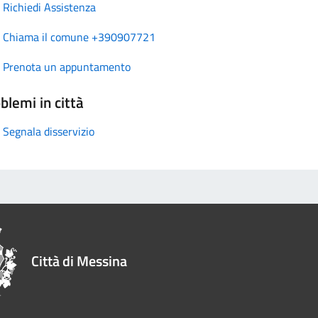
Richiedi Assistenza
Chiama il comune +390907721
Prenota un appuntamento
blemi in città
Segnala disservizio
Città di Messina