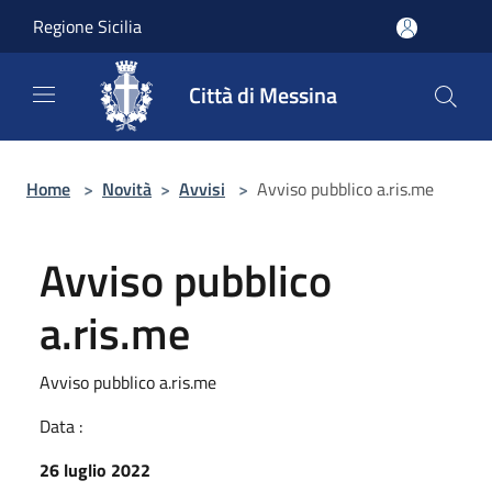
Salta al contenuto principale
Regione Sicilia
Città di Messina
Home
>
Novità
>
Avvisi
>
Avviso pubblico a.ris.me
Avviso pubblico
a.ris.me
Avviso pubblico a.ris.me
Data :
26 luglio 2022