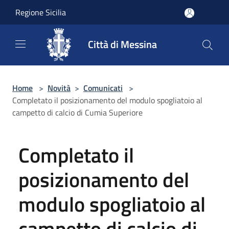
Salta al contenuto principale
Regione Sicilia
Città di Messina
Home
>
Novità
>
Comunicati
>
Completato il posizionamento del modulo spogliatoio al
campetto di calcio di Cumia Superiore
Completato il
posizionamento del
modulo spogliatoio al
campetto di calcio di