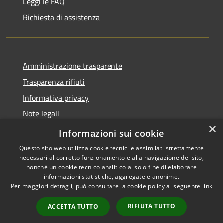
Leggi le FAQ
Richiesta di assistenza
Amministrazione trasparente
Trasparenza rifiuti
Informativa privacy
Note legali
×
Dichiarazione di accessibilità
Informazioni sui cookie
Questo sito web utilizza cookie tecnici e assimilati strettamente
necessari al corretto funzionamento e alla navigazione del sito,
nonché un cookie tecnico analitico al solo fine di elaborare
informazioni statistiche, aggregate e anonime.
RSS
Copyright © 2026 • Città di
Per maggiori dettagli, può consultare la cookie policy al seguente
link
Accessibilità
Messina • Powered by
Privacy
Municipium
Accesso
•
RIFIUTA TUTTO
ACCETTA TUTTO
Cookie
redazione