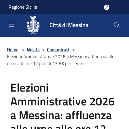
Salta al contenuto principale
Regione Sicilia
Città di Messina
Home
>
Novità
>
Comunicati
>
Elezioni Amministrative 2026 a Messina: affluenza alle
urne alle ore 12 pari al 13,88 per cento
Elezioni
Amministrative 2026
a Messina: affluenza
alle urne alle ore 12