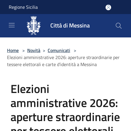
Salta al contenuto principale
Regione Sicilia
Città di Messina
Home
>
Novità
>
Comunicati
>
Elezioni amministrative 2026: aperture straordinarie per
tessere elettorali e carte d’identità a Messina
Elezioni
amministrative 2026:
aperture straordinarie
per tessere elettorali