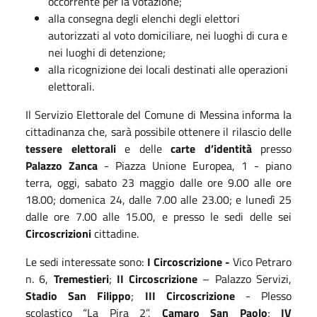
occorrente per la votazione;
alla consegna degli elenchi degli elettori
autorizzati al voto domiciliare, nei luoghi di cura e
nei luoghi di detenzione;
alla ricognizione dei locali destinati alle operazioni
elettorali.
Il Servizio Elettorale del Comune di Messina informa la
cittadinanza che, sarà possibile ottenere il rilascio delle
tessere elettorali
e delle
carte d’identità
presso
Palazzo Zanca
- Piazza Unione Europea, 1 - piano
terra, oggi, sabato 23 maggio dalle ore 9.00 alle ore
18.00; domenica 24, dalle 7.00 alle 23.00; e lunedì 25
dalle ore 7.00 alle 15.00, e presso le sedi delle sei
Circoscrizioni
cittadine.
Le sedi interessate sono:
I Circoscrizione -
Vico Petraro
n. 6,
Tremestieri
;
II Circoscrizione
– Palazzo Servizi,
Stadio San Filippo
;
III Circoscrizione
- Plesso
scolastico “La Pira 2”,
Camaro San Paolo
;
IV