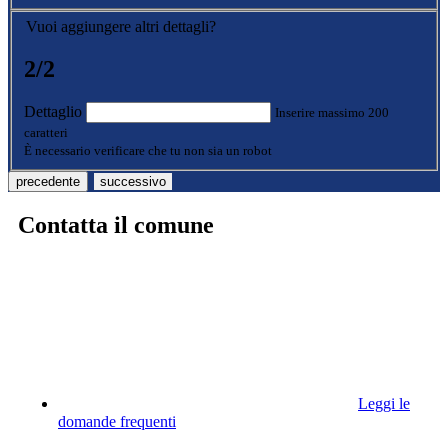
Vuoi aggiungere altri dettagli?
2/2
Dettaglio
Inserire massimo 200
caratteri
È necessario verificare che tu non sia un robot
precedente
successivo
Contatta il comune
Leggi le
domande frequenti