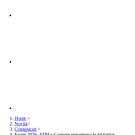
Home
>
Novità
>
Comunicati
>
Estate 2026, ATM e Comune presentano le iniziative