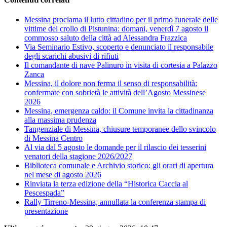
Messina proclama il lutto cittadino per il primo funerale delle
vittime del crollo di Pistunina: domani, venerdì 7 agosto il
commosso saluto della città ad Alessandra Frazzica
Via Seminario Estivo, scoperto e denunciato il responsabile
degli scarichi abusivi di rifiuti
Il comandante di nave Palinuro in visita di cortesia a Palazzo
Zanca
Messina, il dolore non ferma il senso di responsabilità:
confermate con sobrietà le attività dell’Agosto Messinese
2026
Messina, emergenza caldo: il Comune invita la cittadinanza
alla massima prudenza
Tangenziale di Messina, chiusure temporanee dello svincolo
di Messina Centro
Al via dal 5 agosto le domande per il rilascio dei tesserini
venatori della stagione 2026/2027
Biblioteca comunale e Archivio storico: gli orari di apertura
nel mese di agosto 2026
Rinviata la terza edizione della “Historica Caccia al
Pescespada”
Rally Tirreno-Messina, annullata la conferenza stampa di
presentazione