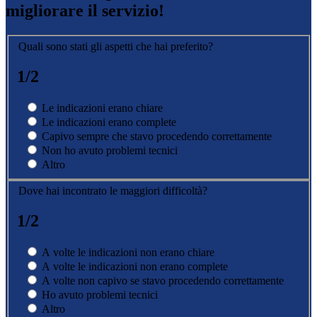
migliorare il servizio!
Quali sono stati gli aspetti che hai preferito?
1/2
Le indicazioni erano chiare
Le indicazioni erano complete
Capivo sempre che stavo procedendo correttamente
Non ho avuto problemi tecnici
Altro
Dove hai incontrato le maggiori difficoltà?
1/2
A volte le indicazioni non erano chiare
A volte le indicazioni non erano complete
A volte non capivo se stavo procedendo correttamente
Ho avuto problemi tecnici
Altro