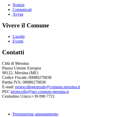
Notizie
Comunicati
Avvisi
Vivere il Comune
Luoghi
Eventi
Contatti
Città di Messina
Piazza Unione Europea
98122, Messina (ME)
Codice Fiscale: 00080270838
Partita IVA: 00080270838
E-mail:
protocollogenerale@comune.
messina.it
PEC:
protocollo@pec.comune.messina.it
Centralino Unico:+39 090 7721
Prenotazione appuntamento