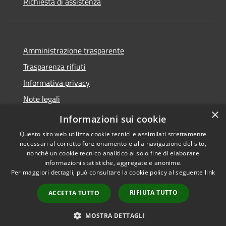
Richiesta di assistenza
Amministrazione trasparente
Trasparenza rifiuti
Informativa privacy
Note legali
×
Dichiarazione di accessibilità
Informazioni sui cookie
Questo sito web utilizza cookie tecnici e assimilati strettamente
necessari al corretto funzionamento e alla navigazione del sito,
nonché un cookie tecnico analitico al solo fine di elaborare
informazioni statistiche, aggregate e anonime.
RSS
Copyright © 2026 • Città di
Per maggiori dettagli, può consultare la cookie policy al seguente
link
Accessibilità
Messina • Powered by
Privacy
Municipium
Accesso
•
RIFIUTA TUTTO
ACCETTA TUTTO
Cookie
redazione
Mappa del sito
MOSTRA DETTAGLI