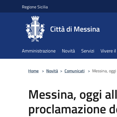
Salta al contenuto principale
Regione Sicilia
Città di Messina
Amministrazione
Novità
Servizi
Vivere 
Home
>
Novità
>
Comunicati
>
Messina, oggi 
Messina, oggi al
proclamazione de