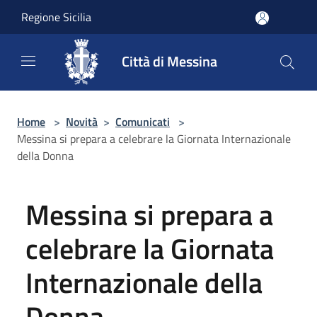
Salta al contenuto principale
Regione Sicilia
Città di Messina
Home
>
Novità
>
Comunicati
>
Messina si prepara a celebrare la Giornata Internazionale
della Donna
Messina si prepara a
celebrare la Giornata
Internazionale della
Donna