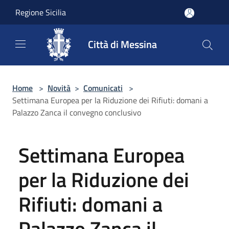
Salta al contenuto principale
Regione Sicilia
Città di Messina
Home
>
Novità
>
Comunicati
>
Settimana Europea per la Riduzione dei Rifiuti: domani a
Palazzo Zanca il convegno conclusivo
Settimana Europea
per la Riduzione dei
Rifiuti: domani a
Palazzo Zanca il