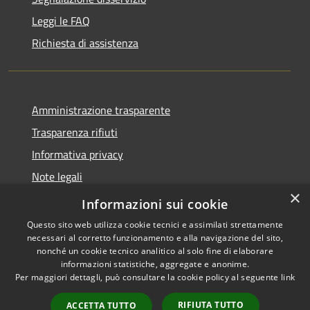
Leggi le FAQ
Richiesta di assistenza
Amministrazione trasparente
Trasparenza rifiuti
Informativa privacy
Note legali
×
Dichiarazione di accessibilità
Informazioni sui cookie
Questo sito web utilizza cookie tecnici e assimilati strettamente
necessari al corretto funzionamento e alla navigazione del sito,
nonché un cookie tecnico analitico al solo fine di elaborare
informazioni statistiche, aggregate e anonime.
RSS
Copyright © 2026 • Città di
Per maggiori dettagli, può consultare la cookie policy al seguente
link
Accessibilità
Messina • Powered by
Privacy
Municipium
Accesso
•
RIFIUTA TUTTO
ACCETTA TUTTO