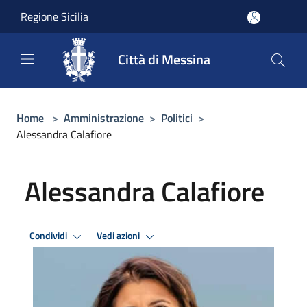
Salta al contenuto principale
Regione Sicilia
Città di Messina
Home
>
Amministrazione
>
Politici
>
Alessandra Calafiore
Alessandra Calafiore
Condividi
Vedi azioni