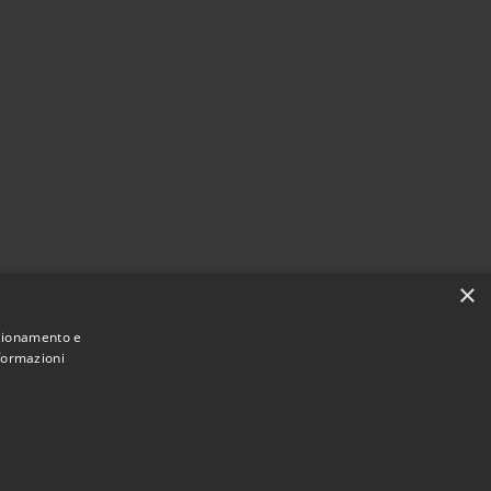
×
nzionamento e
nformazioni
Municipium
Accesso redazione
di Messina • Powered by
•