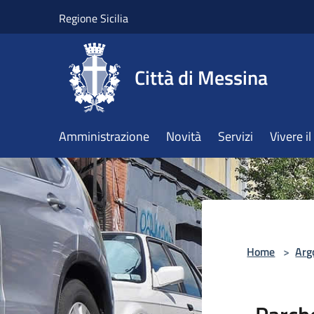
Salta al contenuto principale
Regione Sicilia
Città di Messina
Amministrazione
Novità
Servizi
Vivere 
Home
>
Arg