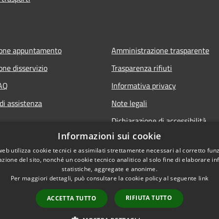
ione appuntamento
Amministrazione trasparente
one disservizio
Trasparenza rifiuti
FAQ
Informativa privacy
di assistenza
Note legali
Dichiarazione di accessibilità
Informazioni sui cookie
web utilizza cookie tecnici e assimilati strettamente necessari al corretto fu
azione del sito, nonché un cookie tecnico analitico al solo fine di elaborare i
statistiche, aggregate e anonime.
Per maggiori dettagli, può consultare la cookie policy al seguente
link
RIFIUTA TUTTO
ACCETTA TUTTO
l sito
Copyright © 2026 • Città 