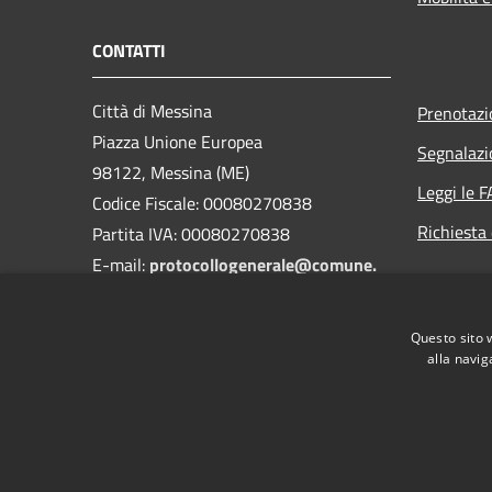
CONTATTI
Città di Messina
Prenotaz
Piazza Unione Europea
Segnalazi
98122, Messina (ME)
Leggi le 
Codice Fiscale: 00080270838
Richiesta 
Partita IVA: 00080270838
E-mail:
protocollogenerale@comune.
messina.it
PEC:
protocollo@pec.comune.messina.it
Questo sito 
Centralino Unico:+39 090 7721
alla navig
RSS
Accessibilità
Privacy
Cookie
Mappa de