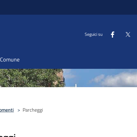
Seguici su
il Comune
omenti
>
Parcheggi