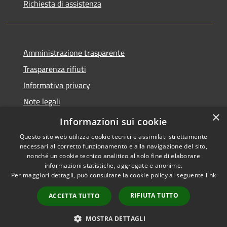
Richiesta di assistenza
Amministrazione trasparente
Trasparenza rifiuti
Informativa privacy
Note legali
×
Dichiarazione di accessibilità
Informazioni sui cookie
Questo sito web utilizza cookie tecnici e assimilati strettamente
necessari al corretto funzionamento e alla navigazione del sito,
nonché un cookie tecnico analitico al solo fine di elaborare
informazioni statistiche, aggregate e anonime.
RSS
Copyright © 2026 • Città di
Per maggiori dettagli, può consultare la cookie policy al seguente
link
Accessibilità
Messina • Powered by
Privacy
Municipium
Accesso
•
RIFIUTA TUTTO
ACCETTA TUTTO
Cookie
redazione
Mappa del sito
MOSTRA DETTAGLI