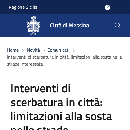
Salta al contenuto principale
Regione Sicilia
Città di Messina
Home
>
Novità
>
Comunicati
>
Interventi di scerbatura in città: limitazioni alla sosta nelle
strade interessate
Interventi di
scerbatura in città:
limitazioni alla sosta
nelle strade