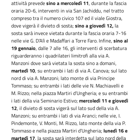
attività prevede
sino a mercoledì 11
, durante la fascia
oraria 20-6, interventi in via San Jachiddu, nel tratto
compreso tra il numero civico 107 ed il viale Giostra,
dove vigerà il divieto di sosta;
sino a giovedì 12,
la
sosta sarà invece vietata durante la fascia oraria 7-16
nelle vie G. D’Alì e Madaffari a Torre Faro. Infine,
sino al
19 gennaio
, dalle 7 alle 16, gli interventi di scerbatura
riguarderanno i quadrilateri limitrofi alla via A.
Manzoni dove sarà vietata la sosta sino a domani,
martedì 10
, su entrambi i lati di via A. Canova; sul lato
nord di via A. Manzoni; lato monte di via Principe
Tommaso; su entrambi i lati delle vie N. Machiavelli e
M. Rizzo; nella piazza Martiri d’Ungheria; e su entrambi
i lati della via Seminario Estivo;
mercoledì 11 e giovedì
12
, il divieto di sosta vigerà sul lato sud della via A.
Manzoni; su entrambi i lati di via Aranci; nelle vie, I.
Pindemonte, V. Monti, M. Rizzo, lato monte della via P.
Tommaso e nella piazza Martiri d’Ungheria;
lunedì 16 e
martedì 17
, la sosta sarà interdetta sul lato nord della