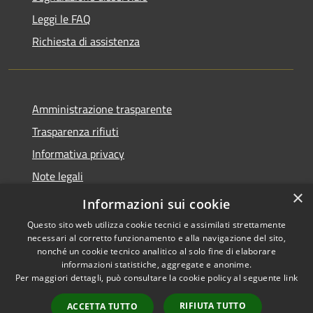
Leggi le FAQ
Richiesta di assistenza
Amministrazione trasparente
Trasparenza rifiuti
Informativa privacy
Note legali
×
Dichiarazione di accessibilità
Informazioni sui cookie
Questo sito web utilizza cookie tecnici e assimilati strettamente
necessari al corretto funzionamento e alla navigazione del sito,
nonché un cookie tecnico analitico al solo fine di elaborare
informazioni statistiche, aggregate e anonime.
RSS
Copyright © 2026 • Città di
Per maggiori dettagli, può consultare la cookie policy al seguente
link
Accessibilità
Messina • Powered by
Privacy
Municipium
Accesso
•
RIFIUTA TUTTO
ACCETTA TUTTO