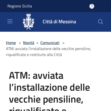
Salta al contenuto principale
Regione Sicilia
Città di Messina
Home
>
Novità
>
Comunicati
>
ATM: avviata l’installazione delle vecchie pensiline,
riqualificate e restituite alla Città
ATM: avviata
l’installazione delle
vecchie pensiline,
riqualificate e