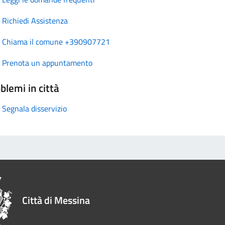
Richiedi Assistenza
Chiama il comune +390907721
Prenota un appuntamento
blemi in città
Segnala disservizio
Città di Messina