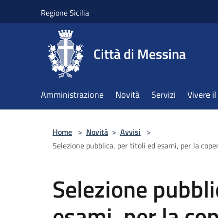
Salta al contenuto principale
Regione Sicilia
Città di Messina
Amministrazione
Novità
Servizi
Vivere 
Home
>
Novità
>
Avvisi
>
Selezione pubblica, per titoli ed esami, per la cope
Selezione pubblic
esami, per la cop