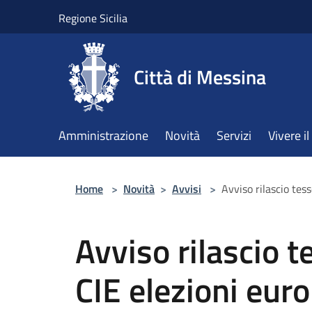
Salta al contenuto principale
Regione Sicilia
Città di Messina
Amministrazione
Novità
Servizi
Vivere 
Home
>
Novità
>
Avvisi
>
Avviso rilascio tess
Avviso rilascio t
CIE elezioni eur