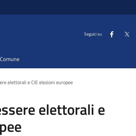
Seguici su
il Comune
ere elettorali e CIE elezioni europee
essere elettorali e
opee