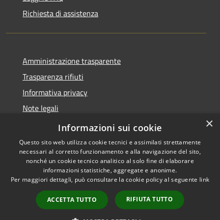
Richiesta di assistenza
Amministrazione trasparente
Trasparenza rifiuti
Informativa privacy
Note legali
×
Dichiarazione di accessibilità
Informazioni sui cookie
Questo sito web utilizza cookie tecnici e assimilati strettamente
necessari al corretto funzionamento e alla navigazione del sito,
nonché un cookie tecnico analitico al solo fine di elaborare
informazioni statistiche, aggregate e anonime.
RSS
Copyright © 2026 • Città di
Per maggiori dettagli, può consultare la cookie policy al seguente
link
Accessibilità
Messina • Powered by
Privacy
Municipium
Accesso
•
RIFIUTA TUTTO
ACCETTA TUTTO
Cookie
redazione