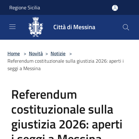
Salta al contenuto principale
Regione Sicilia
Città di Messina
Home
>
Novità
>
Notizie
>
Referendum costituzionale sulla giustizia 2026: aperti i
seggi a Messina
Referendum
costituzionale sulla
giustizia 2026: aperti
i seggi a Messina