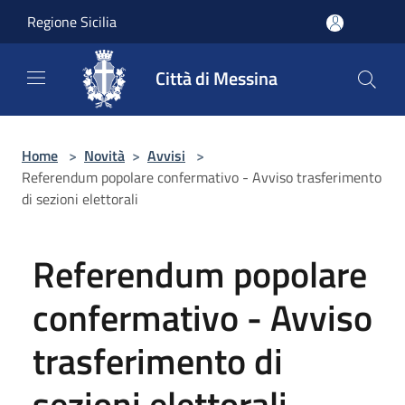
Salta al contenuto principale
Regione Sicilia
Città di Messina
Home
>
Novità
>
Avvisi
>
Referendum popolare confermativo - Avviso trasferimento
di sezioni elettorali
Referendum popolare
confermativo - Avviso
trasferimento di
sezioni elettorali