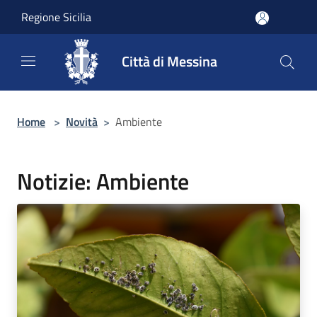
Salta al contenuto principale
Regione Sicilia
Città di Messina
Home
>
Novità
>
Ambiente
Notizie: Ambiente