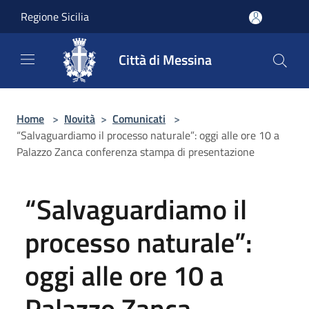
Salta al contenuto principale
Regione Sicilia
Città di Messina
Home
>
Novità
>
Comunicati
>
“Salvaguardiamo il processo naturale”: oggi alle ore 10 a
Palazzo Zanca conferenza stampa di presentazione
“Salvaguardiamo il
processo naturale”:
oggi alle ore 10 a
Palazzo Zanca