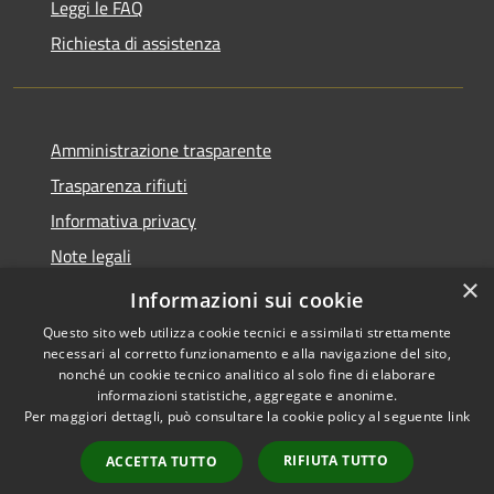
Leggi le FAQ
Richiesta di assistenza
Amministrazione trasparente
Trasparenza rifiuti
Informativa privacy
Note legali
×
Dichiarazione di accessibilità
Informazioni sui cookie
Questo sito web utilizza cookie tecnici e assimilati strettamente
necessari al corretto funzionamento e alla navigazione del sito,
nonché un cookie tecnico analitico al solo fine di elaborare
informazioni statistiche, aggregate e anonime.
RSS
Copyright © 2026 • Città di
Per maggiori dettagli, può consultare la cookie policy al seguente
link
Accessibilità
Messina • Powered by
Privacy
Municipium
Accesso
•
RIFIUTA TUTTO
ACCETTA TUTTO
Cookie
redazione