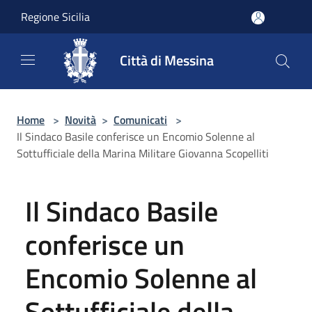
Salta al contenuto principale
Regione Sicilia
Città di Messina
Home
>
Novità
>
Comunicati
>
Il Sindaco Basile conferisce un Encomio Solenne al
Sottufficiale della Marina Militare Giovanna Scopelliti
Il Sindaco Basile
conferisce un
Encomio Solenne al
Sottufficiale della