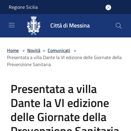
Salta al contenuto principale
Regione Sicilia
Città di Messina
Home
>
Novità
>
Comunicati
>
Presentata a villa Dante la VI edizione delle Giornate della
Prevenzione Sanitaria
Presentata a villa
Dante la VI edizione
delle Giornate della
Prevenzione Sanitaria