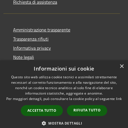
Richiesta di assistenza
Amministrazione trasparente
Trasparenza rifiuti
Informativa privacy
Note legali
×
Dichiarazione di accessibilità
Informazioni sui cookie
Questo sito web utilizza cookie tecnici e assimilati strettamente
necessari al corretto funzionamento e alla navigazione del sito,
nonché un cookie tecnico analitico al solo fine di elaborare
informazioni statistiche, aggregate e anonime.
RSS
Copyright © 2026 • Città di
Per maggiori dettagli, può consultare la cookie policy al seguente
link
Accessibilità
Messina • Powered by
Privacy
Municipium
Accesso
•
RIFIUTA TUTTO
ACCETTA TUTTO
Cookie
redazione
Mappa del sito
MOSTRA DETTAGLI