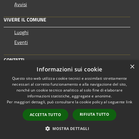
Avvisi
VIVERE IL COMUNE
Luoghi
Eventi
CONTATTI
×
Informazioni sui cookie
Città di Messina
Questo sito web utilizza cookie tecnici e assimilati strettamente
Piazza Unione Europea
necessari al corretto funzionamento e alla navigazione del sito,
98122, Messina (ME)
nonché un cookie tecnico analitico al solo fine di elaborare
informazioni statistiche, aggregate e anonime.
Codice Fiscale: 00080270838
Per maggiori dettagli, può consultare la cookie policy al seguente
link
Partita IVA: 00080270838
E-mail:
protocollogenerale@comune.
messina.it
RIFIUTA TUTTO
ACCETTA TUTTO
PEC:
protocollo@pec.comune.messina.it
Centralino Unico:+39 090 7721
MOSTRA DETTAGLI