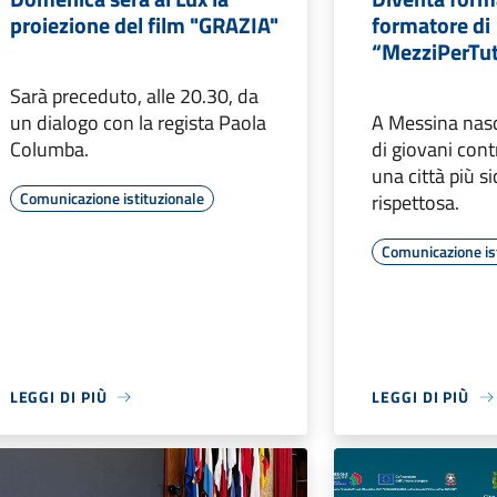
proiezione del film "GRAZIA"
formatore di
“MezziPerTu
Sarà preceduto, alle 20.30, da
un dialogo con la regista Paola
A Messina nasc
Columba.
di giovani cont
una città più si
Comunicazione istituzionale
rispettosa.
Comunicazione is
LEGGI DI PIÙ
LEGGI DI PIÙ