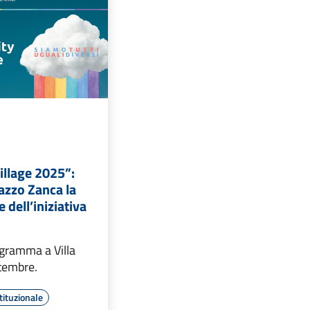
Village 2025”:
azzo Zanca la
 dell’iniziativa
ogramma a Villa
ttembre.
tituzionale