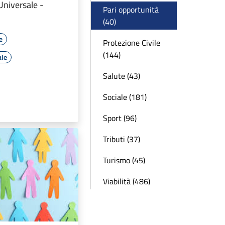
 Universale -
Pari opportunità
(40)
e
Protezione Civile
(144)
ale
Salute (43)
Sociale (181)
Sport (96)
Tributi (37)
Turismo (45)
Viabilità (486)