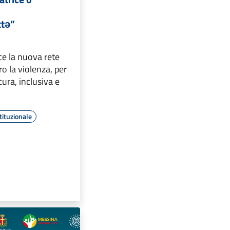
ttə”
e la nuova rete
ro la violenza, per
cura, inclusiva e
tituzionale