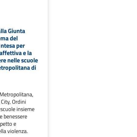
lla Giunta
ema del
Intesa per
ffettiva e la
ere nelle scuole
etropolitana di
Metropolitana,
City, Ordini
e scuole insieme
e benessere
spetto e
lla violenza.