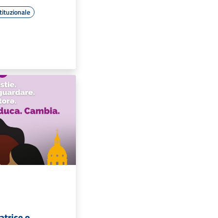
tituzionale
atrice o